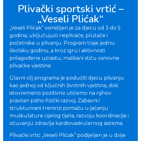
Plivački sportski vrtić –
„Veseli Plićak“
„Veseli Plićak“ osmišljen je za djecu od 3 do 5
godina, uključujući neplivače, plutače i
početnike u plivanju. Program traje jednu
školsku godinu, a kroz igru i aktivnosti
prilagođene uzrastu, mališani stiču osnovne
plivačke vještine.
Glavni cilj programa je podučiti djecu plivanju
kao jednoj od ključnih životnih vještina, dok
istovremeno pozitivno utičemo na njihov
pravilan psiho-fizički razvoj. Zabavni i
strukturirani treninzi pomažu u jačanju
muskulature cijelog tijela, razvoju koordinacije i
očuvanju zdravlja kardiovaskularnog sistema.
Plivački vrtić „Veseli Plićak“ podijeljen je u dvije