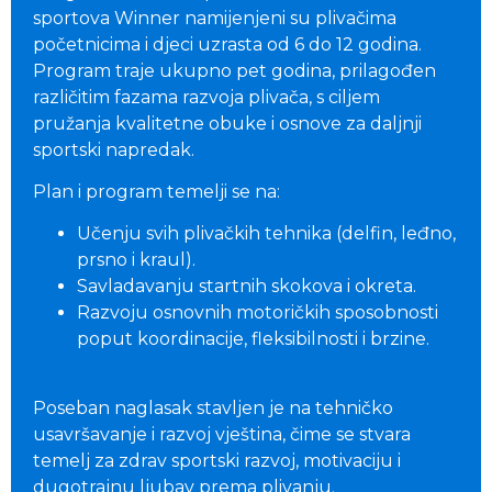
sportova Winner namijenjeni su plivačima
početnicima i djeci uzrasta od 6 do 12 godina.
Program traje ukupno pet godina, prilagođen
različitim fazama razvoja plivača, s ciljem
pružanja kvalitetne obuke i osnove za daljnji
sportski napredak.
Plan i program temelji se na:
Učenju svih plivačkih tehnika (delfin, leđno,
prsno i kraul).
Savladavanju startnih skokova i okreta.
Razvoju osnovnih motoričkih sposobnosti
poput koordinacije, fleksibilnosti i brzine.
Poseban naglasak stavljen je na tehničko
usavršavanje i razvoj vještina, čime se stvara
temelj za zdrav sportski razvoj, motivaciju i
dugotrajnu ljubav prema plivanju.