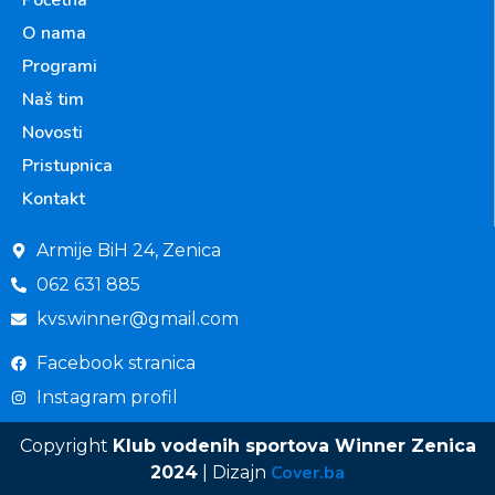
O nama
Programi
Naš tim
Novosti
Pristupnica
Kontakt
Armije BiH 24, Zenica
062 631 885
kvs.winner@gmail.com
Facebook stranica
Instagram profil
Copyright
Klub vodenih sportova Winner Zenica
Cover.ba
2024
| Dizajn