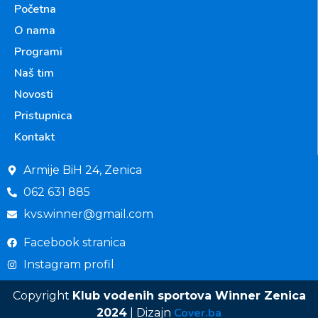
Početna
O nama
Programi
Naš tim
Novosti
Pristupnica
Kontakt
Armije BiH 24, Zenica
062 631 885
kvs.winner@gmail.com
Facebook stranica
Instagram profil
Copyright
Klub vodenih sportova Winner Zenica
Cover.ba
2024
| Dizajn